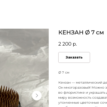
КЕНЗАН Ø 7 см
2 200
р.
Заказать
Ø 7 см
Кензан — металлический де
Он многоразовый! Можно з
во флористике и украшать 
миру возможность создава
утонченные цветочные соче