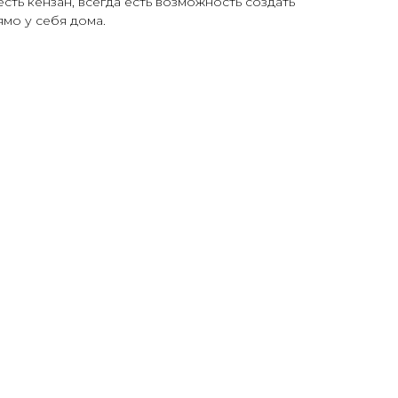
есть кензан, всегда есть возможность создать
мо у себя дома.